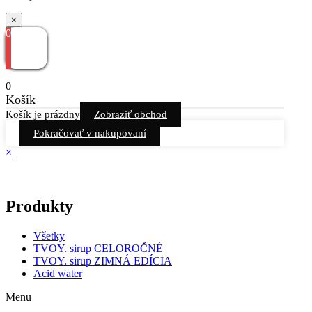
×
0
0
Košík
Košík je prázdny
Zobraziť obchod
Pokračovať v nakupovaní
×
Produkty
Všetky
TVOY. sirup CELOROČNÉ
TVOY. sirup ZIMNÁ EDÍCIA
Acid water
Menu