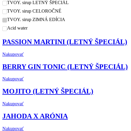
TVOY. sirup LETNÝ ŠPECIÁL
TVOY. sirup CELOROČNÉ
TVOY. sirup ZIMNÁ EDÍCIA
Acid water
PASSION MARTINI (LETNÝ ŠPECIÁL)
Nakupovať
BERRY GIN TONIC (LETNÝ ŠPECIÁL)
Nakupovať
MOJITO (LETNÝ ŠPECIÁL)
Nakupovať
JAHODA X ARÓNIA
Nakupovať