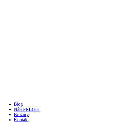
Blog
NáŠ PRÍBEH
Brožúry
Kontakt