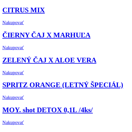
CITRUS MIX
Nakupovať
ČIERNY ČAJ X MARHUĽA
Nakupovať
ZELENÝ ČAJ X ALOE VERA
Nakupovať
SPRITZ ORANGE (LETNÝ ŠPECIÁL)
Nakupovať
MOY. shot DETOX 0,1L /4ks/
Nakupovať