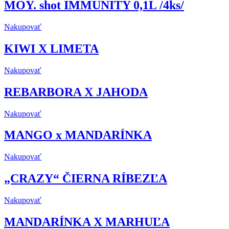
MOY. shot IMMUNITY 0,1L /4ks/
Nakupovať
KIWI X LIMETA
Nakupovať
REBARBORA X JAHODA
Nakupovať
MANGO x MANDARÍNKA
Nakupovať
„CRAZY“ ČIERNA RÍBEZĽA
Nakupovať
MANDARÍNKA X MARHUĽA