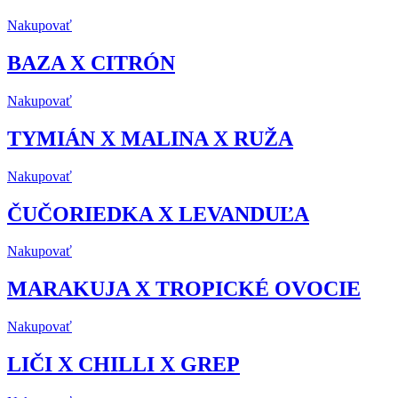
Nakupovať
BAZA X CITRÓN
Nakupovať
TYMIÁN X MALINA X RUŽA
Nakupovať
ČUČORIEDKA X LEVANDUĽA
Nakupovať
MARAKUJA X TROPICKÉ OVOCIE
Nakupovať
LIČI X CHILLI X GREP