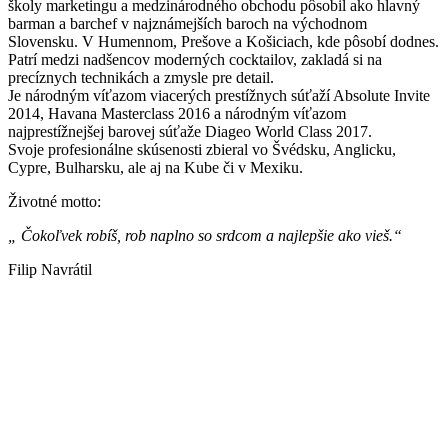
školy marketingu a medzinárodného obchodu pôsobil ako hlavný
barman a barchef v najznámejších baroch na východnom
Slovensku. V Humennom, Prešove a Košiciach, kde pôsobí dodnes.
Patrí medzi nadšencov moderných cocktailov, zakladá si na
precíznych technikách a zmysle pre detail.
Je národným víťazom viacerých prestížnych súťaží Absolute Invite
2014, Havana Masterclass 2016 a národným víťazom
najprestížnejšej barovej súťaže Diageo World Class 2017.
Svoje profesionálne skúsenosti zbieral vo Švédsku, Anglicku,
Cypre, Bulharsku, ale aj na Kube či v Mexiku.
Životné motto:
„ Čokoľvek robíš, rob naplno so srdcom a najlepšie ako vieš.“
Filip Navrátil