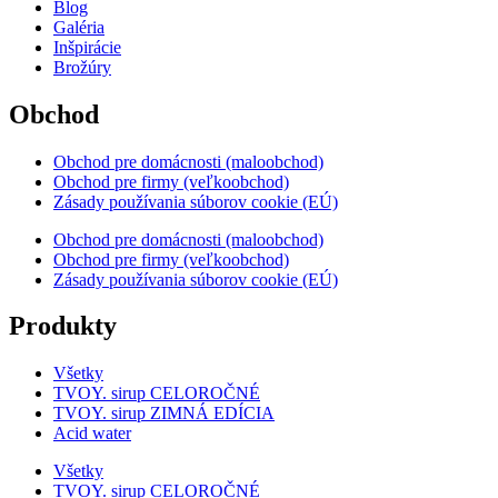
Blog
Galéria
Inšpirácie
Brožúry
Obchod
Obchod pre domácnosti (maloobchod)
Obchod pre firmy (veľkoobchod)
Zásady používania súborov cookie (EÚ)
Obchod pre domácnosti (maloobchod)
Obchod pre firmy (veľkoobchod)
Zásady používania súborov cookie (EÚ)
Produkty
Všetky
TVOY. sirup CELOROČNÉ
TVOY. sirup ZIMNÁ EDÍCIA
Acid water
Všetky
TVOY. sirup CELOROČNÉ