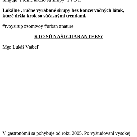
Lokálne , ručne vyrábané sirupy bez konzervačných látok,
ktoré držia krok so súčasnými trendami.
#tvoysirup #somtvoy #urban #nature
KTO SÚ NAŠI GUARANTEES?
Mgr. Lukáš Vrábeľ
V gastronómii sa pohybuje od roku 2005. Po vyštudovaní vysokej