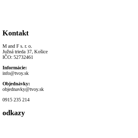
Kontakt
M and F s. r. o.
Južná trieda 37, Košice
IČO: 52732461
Informácie:
info@tvoy.sk
Objednávky:
objednavky@tvoy.sk
0915 235 214
odkazy
Obchodné podmienky
Podmienky ochrany osobných údajov