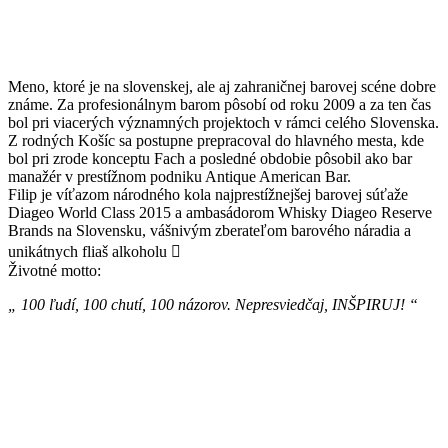
Meno, ktoré je na slovenskej, ale aj zahraničnej barovej scéne dobre
známe. Za profesionálnym barom pôsobí od roku 2009 a za ten čas
bol pri viacerých významných projektoch v rámci celého Slovenska.
Z rodných Košíc sa postupne prepracoval do hlavného mesta, kde
bol pri zrode konceptu Fach a posledné obdobie pôsobil ako bar
manažér v prestížnom podniku Antique American Bar.
Filip je víťazom národného kola najprestížnejšej barovej súťaže
Diageo World Class 2015 a ambasádorom Whisky Diageo Reserve
Brands na Slovensku, vášnivým zberateľom barového náradia a
unikátnych fliaš alkoholu 
Životné motto:
„ 100 ľudí, 100 chutí, 100 názorov. Nepresviedčaj, INŠPIRUJ! “