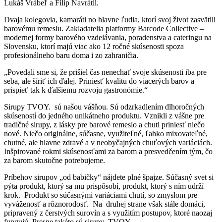
Lukáš Vrábeľ a Filip Navrátil.
Dvaja kolegovia, kamaráti no hlavne ľudia, ktorí svoj život zasvätili
barovému remeslu. Zakladatelia platformy Barcode Collective –
modernej formy barového vzdelávania, poradenstva a cateringu na
Slovensku, ktorí majú viac ako 12 ročné skúsenosti spoza
profesionálneho baru doma i zo zahraničia.
„Povedali sme si, že prišiel čas nenechať svoje skúsenosti iba pre
seba, ale šíriť ich ďalej. Priniesť kvalitu do viacerých barov a
prispieť tak k ďalšiemu rozvoju gastronómie.“
Sirupy TVOY. sú našou vášňou. Sú odzrkadlením dlhoročných
skúseností do jedného unikátneho produktu. Vznikli z vášne pre
tradičné sirupy, z lásky pre barové remeslo a chuti priniesť niečo
nové. Niečo originálne, súčasne, využiteľné, ľahko mixovateľné,
chutné, ale hlavne zdravé a v neobyčajných chuťových variáciách.
Inšpirované rokmi skúsenosťami za barom a presvedčením tým, čo
za barom skutočne potrebujeme.
Príbehov sirupov „od babičky“ nájdete plné špajze. Súčasný svet si
pýta produkt, ktorý sa mu prispôsobí, produkt, ktorý s ním udrží
krok. Produkt so súčasnými variáciami chutí, so zmyslom pre
vyváženosť a rôznorodosť.
Na
druhej strane však stále domáci,
pripravený z čerstvých surovín a s využitím postupov, ktoré naozaj
fungujú. Presne takéto sú sirupy TVOY.