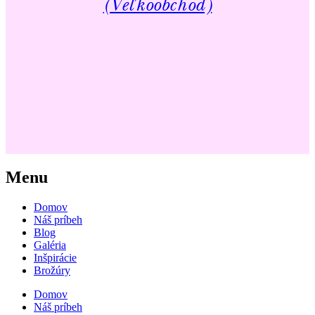
(Veľkoobchod)
Menu
Domov
Náš príbeh
Blog
Galéria
Inšpirácie
Brožúry
Domov
Náš príbeh