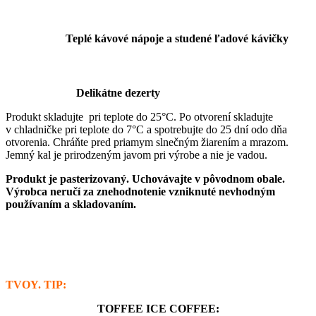
Teplé kávové nápoje a studené ľadové kávičky
Delikátne dezerty
Produkt skladujte pri teplote do 25°C. Po otvorení skladujte
v chladničke pri teplote do 7°C a spotrebujte do 25 dní odo dňa
otvorenia. Chráňte pred priamym slnečným žiarením a mrazom.
Jemný kal je prirodzeným javom pri výrobe a nie je vadou.
Produkt je pasterizovaný. Uchovávajte v pôvodnom obale.
Výrobca neručí za znehodnotenie vzniknuté nevhodným
používaním a skladovaním.
TVOY. TIP:
TOFFEE ICE COFFEE: