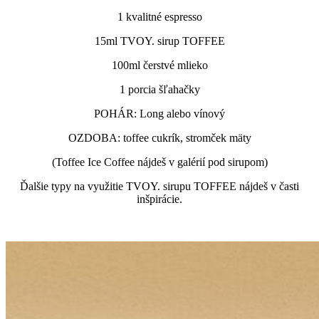
1 kvalitné espresso
15ml TVOY. sirup TOFFEE
100ml čerstvé mlieko
1 porcia šľahačky
POHÁR: Long alebo vínový
OZDOBA: toffee cukrík, stromček mäty
(Toffee Ice Coffee nájdeš v galérií pod sirupom)
Ďalšie typy na využitie TVOY. sirupu TOFFEE nájdeš v časti
inšpirácie.