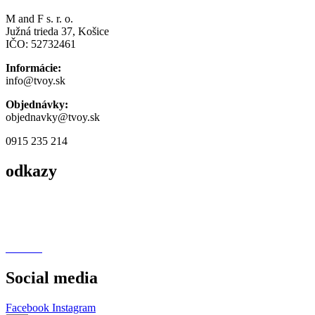
M and F s. r. o.
Južná trieda 37, Košice
IČO: 52732461
Informácie:
info@tvoy.sk
Objednávky:
objednavky@tvoy.sk
0915 235 214
odkazy
Obchodné podmienky
Podmienky ochrany osobných údajov
Cookies
Social media
Facebook
Instagram