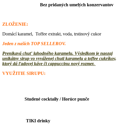
Bez pridaných umelých konzervantov
ZLOŽENIE:
Domácí karamel, Toffee extrakt, voda, trstinový cukor
Jeden z naších TOP SELLEROV.
Prenikavá chuť lahodného karamelu. Výsledkom je naozaj
unikátny sirup vo vyváženej chuti karamelu a toffee cukríkov,
ktorý dá ľadovej káve či cappuccinu nový rozmer.
VYUŽITIE SIRUPU:
Studené cocktaily / Horúce punče
TIKI drinky