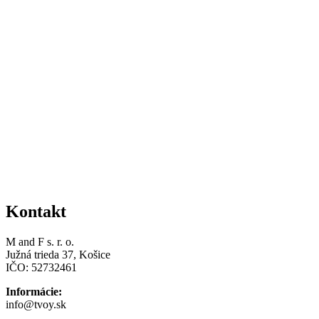
Kontakt
M and F s. r. o.
Južná trieda 37, Košice
IČO: 52732461
Informácie:
info@tvoy.sk