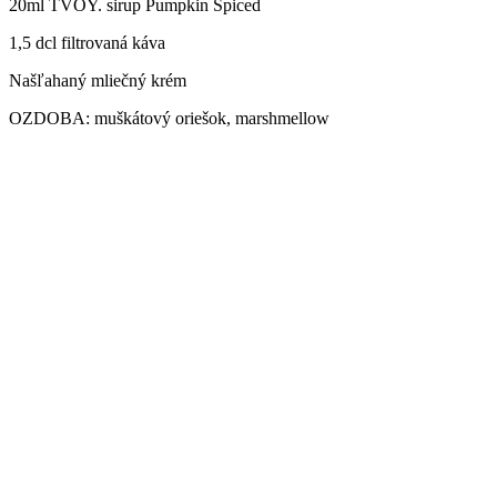
20ml TVOY. sirup Pumpkin Spiced
1,5 dcl filtrovaná káva
Našľahaný mliečný krém
OZDOBA: muškátový oriešok, marshmellow