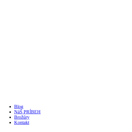
Blog
NáŠ PRÍBEH
Brožúry
Kontakt