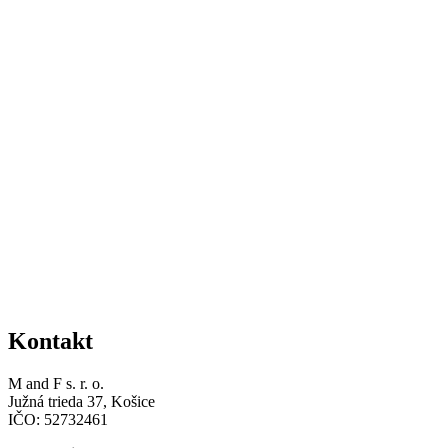
Kontakt
M and F s. r. o.
Južná trieda 37, Košice
IČO: 52732461